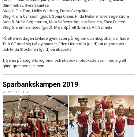
Glimmerhav, Svea Skantze
Steg 2: Ella Törn, Nellie Warberg, Emilia Svegelius
Steg 4: Eira Carlsson (guld), Sonja Olsén, Hilda Netsner, Ellie Segerström
Steg 5: Stella Segerström, Moa Säfverström, Ida Salmela, Thea Enered
Steg 6: Emmie Enered (guld), Meja Spårell (brons), Alli Salmela
På eftermiddagen tävlade gymnaster på region- och rikspokal, där hade
Tölö GF med sig två gymnaster, Eden Hedström (guld) på regionspokal
och Frida Stockman (guld) på rikspokal.
Tjejerna på steg 5-6, regions- och rikspokal plockade även med sig ett
gäng grenmedaljer hem.
Sparbankskampen 2019
2019-10-17 13:01