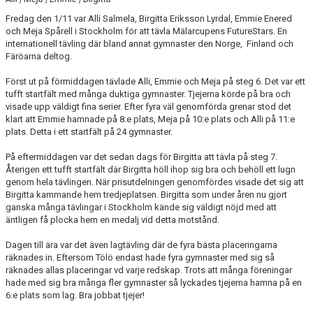
Fredag den 1/11 var Alli Salmela, Birgitta Eriksson Lyrdal, Emmie Enered
och Meja Spårell i Stockholm för att tävla Mälarcupens FutureStars. En
internationell tävling där bland annat gymnaster den Norge, Finland och
Färöarna deltog.
Först ut på förmiddagen tävlade Alli, Emmie och Meja på steg 6. Det var ett
tufft startfält med många duktiga gymnaster. Tjejerna körde på bra och
visade upp väldigt fina serier. Efter fyra väl genomförda grenar stod det
klart att Emmie hamnade på 8:e plats, Meja på 10:e plats och Alli på 11:e
plats. Detta i ett startfält på 24 gymnaster.
På eftermiddagen var det sedan dags för Birgitta att tävla på steg 7.
Återigen ett tufft startfält där Birgitta höll ihop sig bra och behöll ett lugn
genom hela tävlingen. När prisutdelningen genomfördes visade det sig att
Birgitta kammande hem tredjeplatsen. Birgitta som under åren nu gjort
ganska många tävlingar i Stockholm kände sig väldigt nöjd med att
äntligen få plocka hem en medalj vid detta motstånd.
Dagen till ära var det även lagtävling där de fyra bästa placeringarna
räknades in. Eftersom Tölö endast hade fyra gymnaster med sig så
räknades allas placeringar vd varje redskap. Trots att många föreningar
hade med sig bra många fler gymnaster så lyckades tjejerna hamna på en
6:e plats som lag. Bra jobbat tjejer!