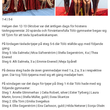
1-4 | 5-6
Helgen den 12-13 Oktober var det äntligen dags för höstens
tävlingspremiiär. 20 spända och förväntansfulla Tölö-gymnaster begav sig
till Tjörn för att tävla Sparbankskampen.
På lördagen tävlade tjejer på steg 5-6 där Tölö ställde upp med följande
gäng:
Steg 5: Ida Salmela | Moa Säfverström | Stella Segerström, 4:a | Thea
Enered
Steg 6: Alli Salmela, 3:a | Emmie Enered | Meja Spårell
På dessa steg hade de även grenmedaljer med 1:a, 2:a, 3:a i respektive
gren. Där tog Tölö-tjejerna med sig ett gäng medaljer hem.
På söndagen var det dags för tjejer på Steg 1-4 där Tölö hade med sig
följande gymnaster:
Steg 1: Arielle Glimmerhav | Celia Robert, silver | Ester Tyrberg | Laura
Martin, brons | Stella Müller, guld | Svea Skantze
Steg 2: Ella Törn | Emilia Svegelius
Steg 4: Ellie Segerström | Eira Carlsson, guld | Hilda Netsner | Sonja Olsén