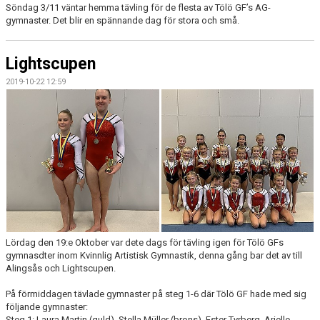
Söndag 3/11 väntar hemma tävling för de flesta av Tölö GF’s AG-
gymnaster. Det blir en spännande dag för stora och små.
Lightscupen
2019-10-22 12:59
Lördag den 19:e Oktober var dete dags för tävling igen för Tölö GFs
gymnasdter inom Kvinnlig Artistisk Gymnastik, denna gång bar det av till
Alingsås och Lightscupen.
På förmiddagen tävlade gymnaster på steg 1-6 där Tölö GF hade med sig
följande gymnaster:
Steg 1: Laura Martin (guld), Stella Müller (brons), Ester Tyrberg, Arielle