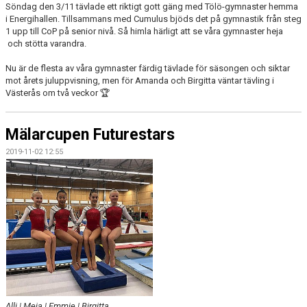
Söndag den 3/11 tävlade ett riktigt gott gäng med Tölö-gymnaster hemma
i Energihallen. Tillsammans med Cumulus bjöds det på gymnastik från steg
1 upp till CoP på senior nivå. Så himla härligt att se våra gymnaster heja
och stötta varandra.
Nu är de flesta av våra gymnaster färdig tävlade för säsongen och siktar
mot årets juluppvisning, men för Amanda och Birgitta väntar tävling i
Västerås om två veckor 🏆
Mälarcupen Futurestars
2019-11-02 12:55
Alli | Meja | Emmie | Birgitta