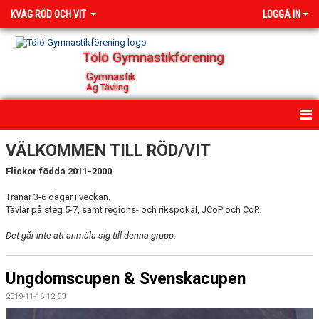
KVAG RÖD OCH VIT
LOGGA IN
Tölö Gymnastikförening
Gymnastik
Ag Tävling
HEM
VÄLKOMMEN TILL RÖD/VIT
Flickor födda 2011-2000.
NYHETER
Tränar 3-6 dagar i veckan.
KALENDER
Tävlar på steg 5-7, samt regions- och rikspokal, JCoP och CoP.
BILDGALLERI
Det går inte att anmäla sig till denna grupp.
KONTAKT
Ungdomscupen & Svenskacupen
2019-11-16 12:53