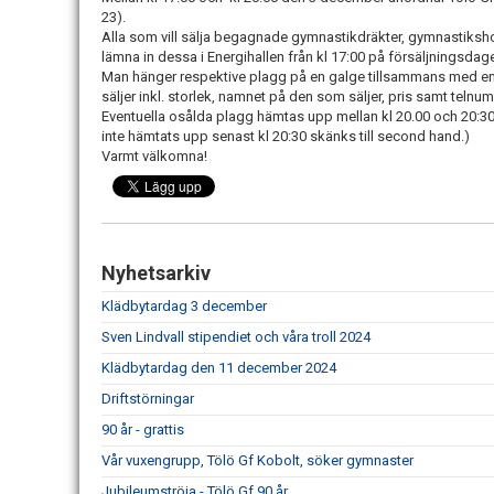
23).
Alla som vill sälja begagnade gymnastikdräkter, gymnastikshor
lämna in dessa i Energihallen från kl 17:00 på försäljningsdag
Man hänger respektive plagg på en galge tillsammans med en l
säljer inkl. storlek, namnet på den som säljer, pris samt teln
Eventuella osålda plagg hämtas upp mellan kl 20.00 och 20:3
inte hämtats upp senast kl 20:30 skänks till second hand.)
Varmt välkomna!
Nyhetsarkiv
Klädbytardag 3 december
Sven Lindvall stipendiet och våra troll 2024
Klädbytardag den 11 december 2024
Driftstörningar
90 år - grattis
Vår vuxengrupp, Tölö Gf Kobolt, söker gymnaster
Jubileumströja - Tölö Gf 90 år