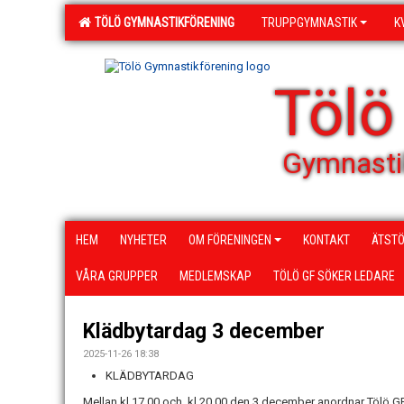
TÖLÖ GYMNASTIKFÖRENING
TRUPPGYMNASTIK
K
Tölö
Gymnasti
HEM
NYHETER
OM FÖRENINGEN
KONTAKT
ÄTSTÖ
VÅRA GRUPPER
MEDLEMSKAP
TÖLÖ GF SÖKER LEDARE
Klädbytardag 3 december
2025-11-26 18:38
KLÄDBYTARDAG
Mellan kl 17.00 och kl 20.00 den 3 december anordnar Tölö GF