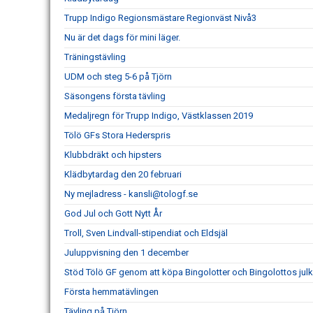
Trupp Indigo Regionsmästare Regionväst Nivå3
Nu är det dags för mini läger.
Träningstävling
UDM och steg 5-6 på Tjörn
Säsongens första tävling
Medaljregn för Trupp Indigo, Västklassen 2019
Tölö GFs Stora Hederspris
Klubbdräkt och hipsters
Klädbytardag den 20 februari
Ny mejladress - kansli@tologf.se
God Jul och Gott Nytt År
Troll, Sven Lindvall-stipendiat och Eldsjäl
Juluppvisning den 1 december
Stöd Tölö GF genom att köpa Bingolotter och Bingolottos jul
Första hemmatävlingen
Tävling på Tjörn