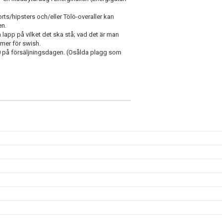
ts/hipsters och/eller Tölö-overaller kan
en.
app på vilket det ska stå; vad det är man
ummer för swish.
0 på försäljningsdagen. (Osålda plagg som