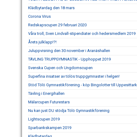
Klädbytardag den 18 mars
Corona Virus
Redskapscupen 29 februari 2020
Våra troll, Sven Lindvall-stipendiater och hedersmedlem 2019
Årets julklapp!?!
Juluppvisning den 30 november i Aranäshallen
TÄVLING TRUPPGYMNASTIK - Upphoppet 2019
Svenska Cupen och Ungdomscupen
Superfina insatser av tölös truppgymnaster i helgen!
Stöd Tölö Gymnastikförening - köp Bingolotter till Uppesittark
Tävling i Energihallen
Mälarcupen Futurestars
Nu kan just DU stödja Tölö Gymnastikförening
Lightscupen 2019
Sparbankskampen 2019
Klädbytardag