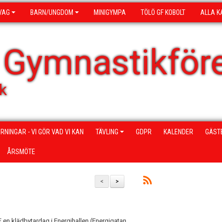
VAG
BARN/UNGDOM
MINIGYMPA
TÖLÖ GF KOBOLT
ALLA K
 Gymnastikför
k
RNINGAR - VI GÖR VAD VI KAN
TÄVLING
GDPR
KALENDER
GÄST
ÅRSMÖTE
<
>
 en klädbytardag i Energihallen (Energigatan