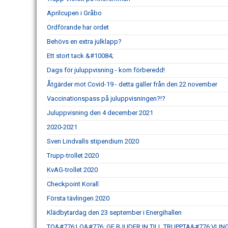
Aprilcupen i Gråbo
Ordförande har ordet
Behövs en extra julklapp?
Ett stort tack &#10084;
Dags för juluppvisning - kom förberedd!
Åtgärder mot Covid-19 - detta gäller från den 22 november
Vaccinationspass på juluppvisningen?!?
Juluppvisning den 4 december 2021
2020-2021
Sven Lindvalls stipendium 2020
Trupp-trollet 2020
KvAG-trollet 2020
Checkpoint Korall
Första tävlingen 2020
Klädbytardag den 23 september i Energihallen
TO&#776;LO&#776; GF BJUDER IN TILL TRUPPTA&#776;VLI