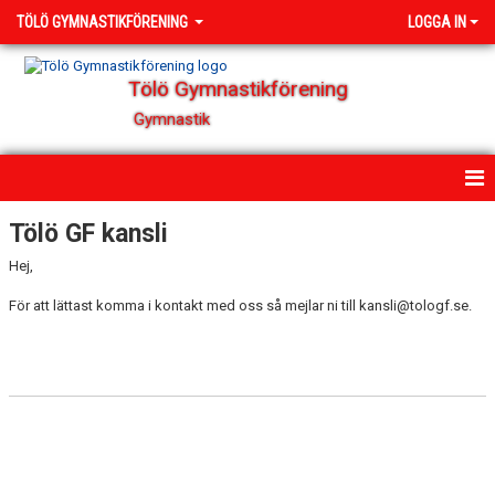
TÖLÖ GYMNASTIKFÖRENING
LOGGA IN
Tölö Gymnastikförening
Gymnastik
HEM
Tölö GF kansli
Hej,
NYHETER
För att lättast komma i kontakt med oss så mejlar ni till kansli@tologf.se.
OM FÖRENINGEN
KONTAKT
ÄTSTÖRNINGAR - VI GÖR VAD VI KAN
TÄVLING