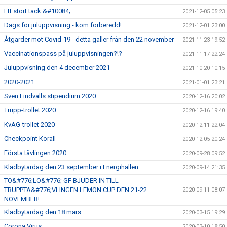
Ett stort tack &#10084;
2021-12-05 05:23
Dags för juluppvisning - kom förberedd!
2021-12-01 23:00
Åtgärder mot Covid-19 - detta gäller från den 22 november
2021-11-23 19:52
Vaccinationspass på juluppvisningen?!?
2021-11-17 22:24
Juluppvisning den 4 december 2021
2021-10-20 10:15
2020-2021
2021-01-01 23:21
Sven Lindvalls stipendium 2020
2020-12-16 20:02
Trupp-trollet 2020
2020-12-16 19:40
KvAG-trollet 2020
2020-12-11 22:04
Checkpoint Korall
2020-12-05 20:24
Första tävlingen 2020
2020-09-28 09:52
Klädbytardag den 23 september i Energihallen
2020-09-14 21:35
TO&#776;LO&#776; GF BJUDER IN TILL
TRUPPTA&#776;VLINGEN LEMON CUP DEN 21-22
2020-09-11 08:07
NOVEMBER!
Klädbytardag den 18 mars
2020-03-15 19:29
Corona Virus
2020-03-10 18:50