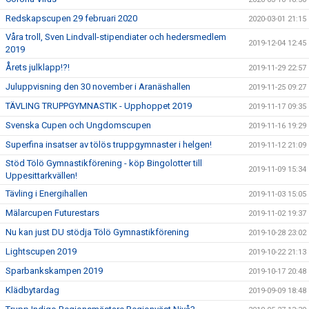
Redskapscupen 29 februari 2020
2020-03-01 21:15
Våra troll, Sven Lindvall-stipendiater och hedersmedlem
2019-12-04 12:45
2019
Årets julklapp!?!
2019-11-29 22:57
Juluppvisning den 30 november i Aranäshallen
2019-11-25 09:27
TÄVLING TRUPPGYMNASTIK - Upphoppet 2019
2019-11-17 09:35
Svenska Cupen och Ungdomscupen
2019-11-16 19:29
Superfina insatser av tölös truppgymnaster i helgen!
2019-11-12 21:09
Stöd Tölö Gymnastikförening - köp Bingolotter till
2019-11-09 15:34
Uppesittarkvällen!
Tävling i Energihallen
2019-11-03 15:05
Mälarcupen Futurestars
2019-11-02 19:37
Nu kan just DU stödja Tölö Gymnastikförening
2019-10-28 23:02
Lightscupen 2019
2019-10-22 21:13
Sparbankskampen 2019
2019-10-17 20:48
Klädbytardag
2019-09-09 18:48