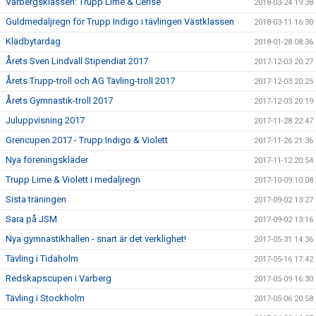
Varbergsklassen: Trupp Lime & Cerise
2018-03-24 19:38
Guldmedaljregn för Trupp Indigo i tävlingen Västklassen
2018-03-11 16:30
Klädbytardag
2018-01-28 08:36
Årets Sven Lindvall Stipendiat 2017
2017-12-03 20:27
Årets Trupp-troll och AG Tävling-troll 2017
2017-12-03 20:25
Årets Gymnastik-troll 2017
2017-12-03 20:19
Juluppvisning 2017
2017-11-28 22:47
Grencupen 2017 - Trupp Indigo & Violett
2017-11-26 21:36
Nya föreningskläder
2017-11-12 20:54
Trupp Lime & Violett i medaljregn
2017-10-09 10:08
Sista träningen
2017-09-02 13:27
Sara på JSM
2017-09-02 13:16
Nya gymnastikhallen - snart är det verklighet!
2017-05-31 14:36
Tävling i Tidaholm
2017-05-16 17:42
Redskapscupen i Varberg
2017-05-09 16:30
Tävling i Stockholm
2017-05-06 20:58