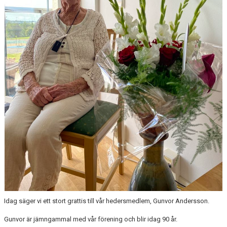
GDPR
KALENDER
GÄSTBOK
HÄLSOCERTIFIERING
BILDGALLERI
DOKUMENT
VÅRA GRUPPER
MEDLEMSKAP
TÖLÖ GF SÖKER LEDARE
Idag säger vi ett stort grattis till vår hedersmedlem, Gunvor Andersson.
ÅRSMÖTE
Gunvor är jämngammal med vår förening och blir idag 90 år.