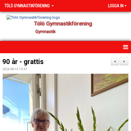
TÖLÖ GYMNASTIKFÖRENING
LOGGA IN
Tölö Gymnastikförening
Gymnastik
HEM
90 år - grattis
<
>
2024-08-14 13:37
NYHETER
OM FÖRENINGEN
KONTAKT
ÄTSTÖRNINGAR - VI GÖR VAD VI KAN
TÄVLING