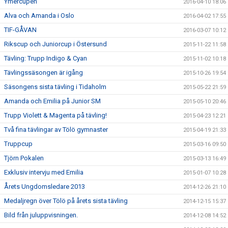
Ymercupen
2016-04-10 18:06
Alva och Amanda i Oslo
2016-04-02 17:55
TIF-GÅVAN
2016-03-07 10:12
Rikscup och Juniorcup i Östersund
2015-11-22 11:58
Tävling: Trupp Indigo & Cyan
2015-11-02 10:18
Tävlingssäsongen är igång
2015-10-26 19:54
Säsongens sista tävling i Tidaholm
2015-05-22 21:59
Amanda och Emilia på Junior SM
2015-05-10 20:46
Trupp Violett & Magenta på tävling!
2015-04-23 12:21
Två fina tävlingar av Tölö gymnaster
2015-04-19 21:33
Truppcup
2015-03-16 09:50
Tjörn Pokalen
2015-03-13 16:49
Exklusiv intervju med Emilia
2015-01-07 10:28
Årets Ungdomsledare 2013
2014-12-26 21:10
Medaljregn över Tölö på årets sista tävling
2014-12-15 15:37
Bild från juluppvisningen.
2014-12-08 14:52