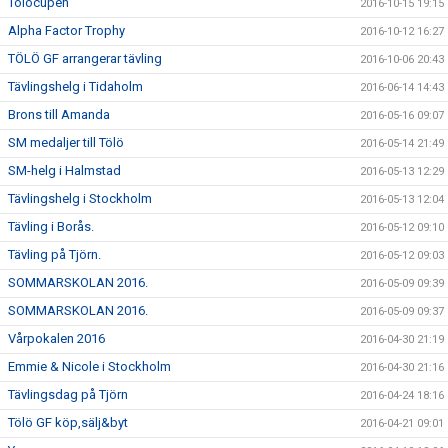
Tölöcupen
2016-10-15 19:15
Alpha Factor Trophy
2016-10-12 16:27
TÖLÖ GF arrangerar tävling
2016-10-06 20:43
Tävlingshelg i Tidaholm
2016-06-14 14:43
Brons till Amanda
2016-05-16 09:07
SM medaljer till Tölö
2016-05-14 21:49
SM-helg i Halmstad
2016-05-13 12:29
Tävlingshelg i Stockholm
2016-05-13 12:04
Tävling i Borås.
2016-05-12 09:10
Tävling på Tjörn.
2016-05-12 09:03
SOMMARSKOLAN 2016.
2016-05-09 09:39
SOMMARSKOLAN 2016.
2016-05-09 09:37
Vårpokalen 2016
2016-04-30 21:19
Emmie & Nicole i Stockholm
2016-04-30 21:16
Tävlingsdag på Tjörn
2016-04-24 18:16
Tölö GF köp,sälj&byt
2016-04-21 09:01