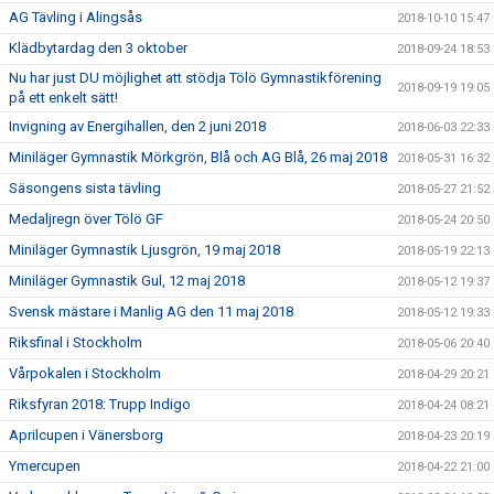
AG Tävling i Alingsås
2018-10-10 15:47
Klädbytardag den 3 oktober
2018-09-24 18:53
Nu har just DU möjlighet att stödja Tölö Gymnastikförening
2018-09-19 19:05
på ett enkelt sätt!
Invigning av Energihallen, den 2 juni 2018
2018-06-03 22:33
Miniläger Gymnastik Mörkgrön, Blå och AG Blå, 26 maj 2018
2018-05-31 16:32
Säsongens sista tävling
2018-05-27 21:52
Medaljregn över Tölö GF
2018-05-24 20:50
Miniläger Gymnastik Ljusgrön, 19 maj 2018
2018-05-19 22:13
Miniläger Gymnastik Gul, 12 maj 2018
2018-05-12 19:37
Svensk mästare i Manlig AG den 11 maj 2018
2018-05-12 19:33
Riksfinal i Stockholm
2018-05-06 20:40
Vårpokalen i Stockholm
2018-04-29 20:21
Riksfyran 2018: Trupp Indigo
2018-04-24 08:21
Aprilcupen i Vänersborg
2018-04-23 20:19
Ymercupen
2018-04-22 21:00