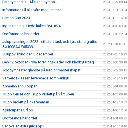
Paragymnastik - Alla kan gympa
2023-08-22 08:14
Information till alla våra medlemmar
2023-07-11 13:34
Lemon Cup 2023
2023-04-16 16:50
Ingen träning i Hede hallen 8/4-16/4
2023-04-03 09:20
Ordföranden har ordet
2023-01-05 22:04
Juluppvisningen 2022 - ett stort tack och fyra stora grattis
2022-12-04 07:41
&#10084;&#65039;
Juluppvisning den 3 december
2022-11-28 19:23
Den 12 oktober - Nya föreningskläder och klädbytardag
2022-09-30 20:18
Tölögymnaster glänste på Regionmästerskapet!
2022-05-22 20:15
Varbergsklassen levererade som vanligt!
2022-05-12 15:19
Anmälan är nu öppen!
2022-05-01 09:38
Trupp Cerise och Trupp Violett på Vårcupen
2022-04-25 09:10
Trupp Violett på riksfemman
2022-04-12 13:09
Aprilcupen i Gråbo
2022-04-03 12:00
Ordförande har ordet
2021-12-31 09:25
Behövs en extra julklapp?
2021-12-16 18:40