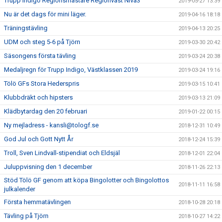
Trupp Indigo Regionsmästare Regionväst Nivå3
2019-05-27 13:39
Nu är det dags för mini läger.
2019-04-16 18:18
Träningstävling
2019-04-13 20:25
UDM och steg 5-6 på Tjörn
2019-03-30 20:42
Säsongens första tävling
2019-03-24 20:38
Medaljregn för Trupp Indigo, Västklassen 2019
2019-03-24 19:16
Tölö GFs Stora Hederspris
2019-03-15 10:41
Klubbdräkt och hipsters
2019-03-13 21:09
Klädbytardag den 20 februari
2019-01-22 00:15
Ny mejladress - kansli@tologf.se
2018-12-31 10:49
God Jul och Gott Nytt År
2018-12-24 15:39
Troll, Sven Lindvall-stipendiat och Eldsjäl
2018-12-01 22:04
Juluppvisning den 1 december
2018-11-26 22:13
Stöd Tölö GF genom att köpa Bingolotter och Bingolottos
2018-11-11 16:58
julkalender
Första hemmatävlingen
2018-10-28 20:18
Tävling på Tjörn
2018-10-27 14:22