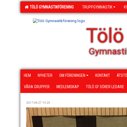
TÖLÖ GYMNASTIKFÖRENING
TRUPPGYMNASTIK
K
Tölö
Gymnasti
HEM
NYHETER
OM FÖRENINGEN
KONTAKT
ÄTSTÖ
VÅRA GRUPPER
MEDLEMSKAP
TÖLÖ GF SÖKER LEDARE
2017-04-27 19:25