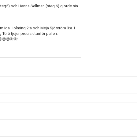
steg5) och Hanna Sellman (steg 6) gjorde sin
om Ida Holming 2:a och Meja Sjöström 3:a. I
Tölö tjejer precis utanför pallen.
🏼😃😃🌺🌺