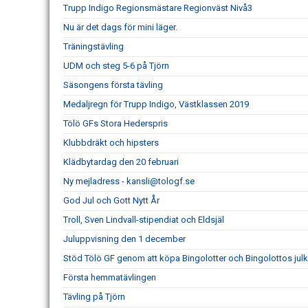
Trupp Indigo Regionsmästare Regionväst Nivå3
Nu är det dags för mini läger.
Träningstävling
UDM och steg 5-6 på Tjörn
Säsongens första tävling
Medaljregn för Trupp Indigo, Västklassen 2019
Tölö GFs Stora Hederspris
Klubbdräkt och hipsters
Klädbytardag den 20 februari
Ny mejladress - kansli@tologf.se
God Jul och Gott Nytt År
Troll, Sven Lindvall-stipendiat och Eldsjäl
Juluppvisning den 1 december
Stöd Tölö GF genom att köpa Bingolotter och Bingolottos jul
Första hemmatävlingen
Tävling på Tjörn