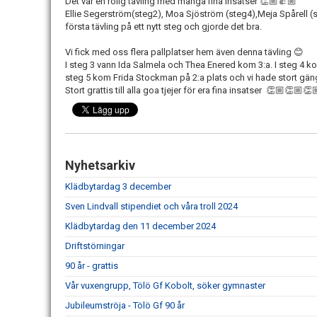
Det var en rolig tävling med många fina insatser 👏🏼👍🏼
Ellie Segerström(steg2), Moa Sjöström (steg4),Meja Spårell (
första tävling på ett nytt steg och gjorde det bra.
Vi fick med oss flera pallplatser hem även denna tävling 😊
I steg 3 vann Ida Salmela och Thea Enered kom 3:a. I steg 4 k
steg 5 kom Frida Stockman på 2:a plats och vi hade stort gäng 
Stort grattis till alla goa tjejer för era fina insatser 👏🏼👏🏼
Nyhetsarkiv
Klädbytardag 3 december
Sven Lindvall stipendiet och våra troll 2024
Klädbytardag den 11 december 2024
Driftstörningar
90 år - grattis
Vår vuxengrupp, Tölö Gf Kobolt, söker gymnaster
Jubileumströja - Tölö Gf 90 år