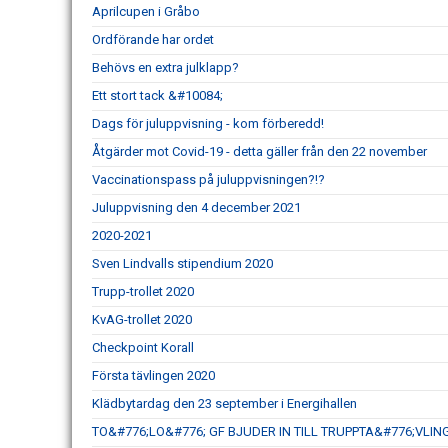
Aprilcupen i Gråbo
Ordförande har ordet
Behövs en extra julklapp?
Ett stort tack &#10084;
Dags för juluppvisning - kom förberedd!
Åtgärder mot Covid-19 - detta gäller från den 22 november
Vaccinationspass på juluppvisningen?!?
Juluppvisning den 4 december 2021
2020-2021
Sven Lindvalls stipendium 2020
Trupp-trollet 2020
KvAG-trollet 2020
Checkpoint Korall
Första tävlingen 2020
Klädbytardag den 23 september i Energihallen
TO&#776;LO&#776; GF BJUDER IN TILL TRUPPTA&#776;VLI