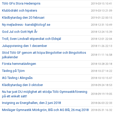
Tölö GFs Stora Hederspris
2019-03-15 10:41
Klubbdräkt och hipsters
2019-03-13 21:09
Klädbytardag den 20 februari
2019-01-22 00:15
Ny mejladress - kansli@tologf.se
2018-12-31 10:49
God Jul och Gott Nytt År
2018-12-24 15:39
Troll, Sven Lindvall-stipendiat och Eldsjäl
2018-12-01 22:04
Juluppvisning den 1 december
2018-11-26 22:13
Stöd Tölö GF genom att köpa Bingolotter och Bingolottos
2018-11-11 16:58
julkalender
Första hemmatävlingen
2018-10-28 20:18
Tävling på Tjörn
2018-10-27 14:22
AG Tävling i Alingsås
2018-10-10 15:47
Klädbytardag den 3 oktober
2018-09-24 18:53
Nu har just DU möjlighet att stödja Tölö Gymnastikförening
2018-09-19 19:05
på ett enkelt sätt!
Invigning av Energihallen, den 2 juni 2018
2018-06-03 22:33
Miniläger Gymnastik Mörkgrön, Blå och AG Blå, 26 maj 2018
2018-05-31 16:32