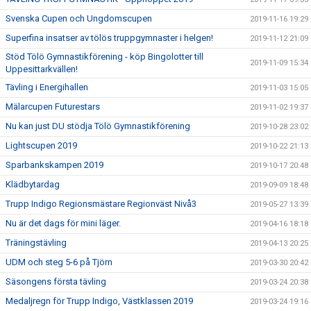
Svenska Cupen och Ungdomscupen
2019-11-16 19:29
Superfina insatser av tölös truppgymnaster i helgen!
2019-11-12 21:09
Stöd Tölö Gymnastikförening - köp Bingolotter till
2019-11-09 15:34
Uppesittarkvällen!
Tävling i Energihallen
2019-11-03 15:05
Mälarcupen Futurestars
2019-11-02 19:37
Nu kan just DU stödja Tölö Gymnastikförening
2019-10-28 23:02
Lightscupen 2019
2019-10-22 21:13
Sparbankskampen 2019
2019-10-17 20:48
Klädbytardag
2019-09-09 18:48
Trupp Indigo Regionsmästare Regionväst Nivå3
2019-05-27 13:39
Nu är det dags för mini läger.
2019-04-16 18:18
Träningstävling
2019-04-13 20:25
UDM och steg 5-6 på Tjörn
2019-03-30 20:42
Säsongens första tävling
2019-03-24 20:38
Medaljregn för Trupp Indigo, Västklassen 2019
2019-03-24 19:16