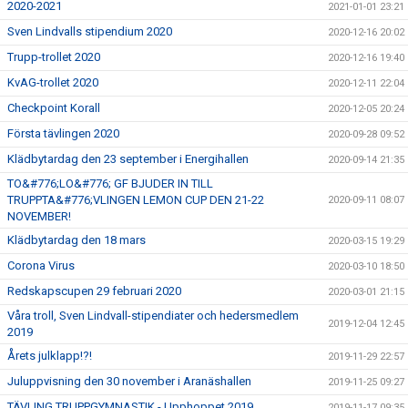
2020-2021
2021-01-01 23:21
Sven Lindvalls stipendium 2020
2020-12-16 20:02
Trupp-trollet 2020
2020-12-16 19:40
KvAG-trollet 2020
2020-12-11 22:04
Checkpoint Korall
2020-12-05 20:24
Första tävlingen 2020
2020-09-28 09:52
Klädbytardag den 23 september i Energihallen
2020-09-14 21:35
TO&#776;LO&#776; GF BJUDER IN TILL
TRUPPTA&#776;VLINGEN LEMON CUP DEN 21-22
2020-09-11 08:07
NOVEMBER!
Klädbytardag den 18 mars
2020-03-15 19:29
Corona Virus
2020-03-10 18:50
Redskapscupen 29 februari 2020
2020-03-01 21:15
Våra troll, Sven Lindvall-stipendiater och hedersmedlem
2019-12-04 12:45
2019
Årets julklapp!?!
2019-11-29 22:57
Juluppvisning den 30 november i Aranäshallen
2019-11-25 09:27
TÄVLING TRUPPGYMNASTIK - Upphoppet 2019
2019-11-17 09:35