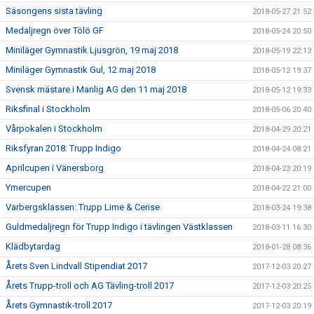
Säsongens sista tävling
2018-05-27 21:52
Medaljregn över Tölö GF
2018-05-24 20:50
Miniläger Gymnastik Ljusgrön, 19 maj 2018
2018-05-19 22:13
Miniläger Gymnastik Gul, 12 maj 2018
2018-05-12 19:37
Svensk mästare i Manlig AG den 11 maj 2018
2018-05-12 19:33
Riksfinal i Stockholm
2018-05-06 20:40
Vårpokalen i Stockholm
2018-04-29 20:21
Riksfyran 2018: Trupp Indigo
2018-04-24 08:21
Aprilcupen i Vänersborg
2018-04-23 20:19
Ymercupen
2018-04-22 21:00
Varbergsklassen: Trupp Lime & Cerise
2018-03-24 19:38
Guldmedaljregn för Trupp Indigo i tävlingen Västklassen
2018-03-11 16:30
Klädbytardag
2018-01-28 08:36
Årets Sven Lindvall Stipendiat 2017
2017-12-03 20:27
Årets Trupp-troll och AG Tävling-troll 2017
2017-12-03 20:25
Årets Gymnastik-troll 2017
2017-12-03 20:19