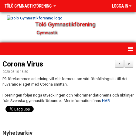
TÖLÖ GYMNASTIKFÖRENING
LOGGA IN
Tölö Gymnastikförening
Gymnastik
HEM
Corona Virus
<
>
2020-03-10 18:50
NYHETER
På förekommen anledning vill vi informera om vårt förhållningsätt till det
nuvarande läget med Corona smittan.
OM FÖRENINGEN
Föreningen följer noga utvecklingen och rekommendationerna och riktlinjer
från Svenska gymnastikförbundet. Mer information finns
KONTAKT
HÄR
ÄTSTÖRNINGAR - VI GÖR VAD VI KAN
TÄVLING
Nyhetsarkiv