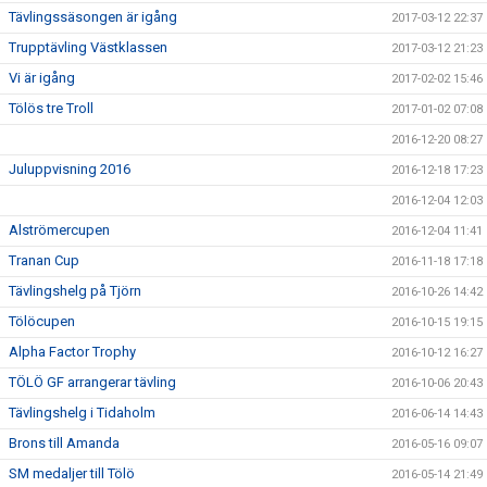
Tävlingssäsongen är igång
2017-03-12 22:37
Trupptävling Västklassen
2017-03-12 21:23
Vi är igång
2017-02-02 15:46
Tölös tre Troll
2017-01-02 07:08
2016-12-20 08:27
Juluppvisning 2016
2016-12-18 17:23
2016-12-04 12:03
Alströmercupen
2016-12-04 11:41
Tranan Cup
2016-11-18 17:18
Tävlingshelg på Tjörn
2016-10-26 14:42
Tölöcupen
2016-10-15 19:15
Alpha Factor Trophy
2016-10-12 16:27
TÖLÖ GF arrangerar tävling
2016-10-06 20:43
Tävlingshelg i Tidaholm
2016-06-14 14:43
Brons till Amanda
2016-05-16 09:07
SM medaljer till Tölö
2016-05-14 21:49