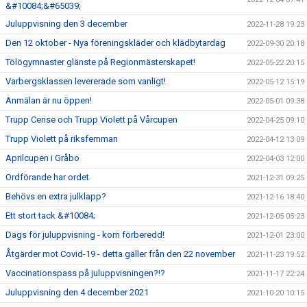
&#10084;&#65039;
Juluppvisning den 3 december
2022-11-28 19:23
Den 12 oktober - Nya föreningskläder och klädbytardag
2022-09-30 20:18
Tölögymnaster glänste på Regionmästerskapet!
2022-05-22 20:15
Varbergsklassen levererade som vanligt!
2022-05-12 15:19
Anmälan är nu öppen!
2022-05-01 09:38
Trupp Cerise och Trupp Violett på Vårcupen
2022-04-25 09:10
Trupp Violett på riksfemman
2022-04-12 13:09
Aprilcupen i Gråbo
2022-04-03 12:00
Ordförande har ordet
2021-12-31 09:25
Behövs en extra julklapp?
2021-12-16 18:40
Ett stort tack &#10084;
2021-12-05 05:23
Dags för juluppvisning - kom förberedd!
2021-12-01 23:00
Åtgärder mot Covid-19 - detta gäller från den 22 november
2021-11-23 19:52
Vaccinationspass på juluppvisningen?!?
2021-11-17 22:24
Juluppvisning den 4 december 2021
2021-10-20 10:15