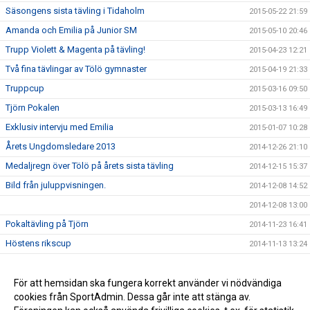
Säsongens sista tävling i Tidaholm
2015-05-22 21:59
Amanda och Emilia på Junior SM
2015-05-10 20:46
Trupp Violett & Magenta på tävling!
2015-04-23 12:21
Två fina tävlingar av Tölö gymnaster
2015-04-19 21:33
Truppcup
2015-03-16 09:50
Tjörn Pokalen
2015-03-13 16:49
Exklusiv intervju med Emilia
2015-01-07 10:28
Årets Ungdomsledare 2013
2014-12-26 21:10
Medaljregn över Tölö på årets sista tävling
2014-12-15 15:37
Bild från juluppvisningen.
2014-12-08 14:52
2014-12-08 13:00
Pokaltävling på Tjörn
2014-11-23 16:41
Höstens rikscup
2014-11-13 13:24
AG Gymnaster i Malmö
2014-11-10 10:25
Jubileumstävling i Aranäshallen
För att hemsidan ska fungera korrekt använder vi nödvändiga
2014-10-09 11:21
cookies från SportAdmin. Dessa går inte att stänga av.
Trupp 3 Dubbelt silver i Falkenberg !
2014-10-09 10:17