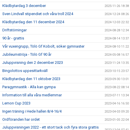
GDPR
Klädbytardag 3 december
2025-11-26 18:38
Sven Lindvall stipendiet och våra troll 2024
2024-12-24 08:26
KALENDER
Klädbytardag den 11 december 2024
2024-12-03 22:32
GÄSTBOK
Driftstörningar
2024-08-28 12:34
90 år - grattis
2024-08-14 13:37
HÄLSOCERTIFIERING
Vår vuxengrupp, Tölö Gf Kobolt, söker gymnaster
2024-08-10 11:22
BILDGALLERI
Jubileumströja - Tölö Gf 90 år
2024-05-08 16:57
Juluppvisning den 2 december 2023
2023-11-24 13:35
DOKUMENT
Bingolottos uppesittarkväll
2023-10-15 23:57
Klädbytardag den 11 oktober 2023
2023-09-30 13:01
VÅRA GRUPPER
Paragymnastik - Alla kan gympa
2023-08-22 08:14
MEDLEMSKAP
Information till alla våra medlemmar
2023-07-11 13:34
Lemon Cup 2023
2023-04-16 16:50
TÖLÖ GF SÖKER LEDARE
Ingen träning i Hede hallen 8/4-16/4
2023-04-03 09:20
ÅRSMÖTE
Ordföranden har ordet
2023-01-05 22:04
Juluppvisningen 2022 - ett stort tack och fyra stora grattis
2022-12-04 07:41